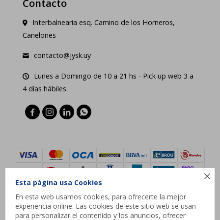
Contacto
Interbalnearia esq. Camino de los Horneros,
Canelones
contacto@jysk.uy
Lunes a Domingo de 10 a 21 hs - Pick up web 3 a
4 días hábiles.





Esta página usa Cookies
En esta web usamos cookies, para ofrecerte la mejor
experiencia online. Las cookies de este sitio web se usan
© Copyright 2026 / JYSK
para personalizar el contenido y los anuncios, ofrecer