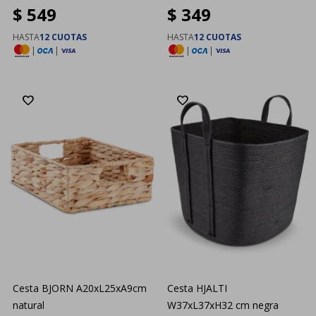
$
549
$
349
HASTA
12 CUOTAS
HASTA
12 CUOTAS
|
|
|
|
Cesta BJORN A20xL25xA9cm
Cesta HJALTI
natural
W37xL37xH32 cm negra