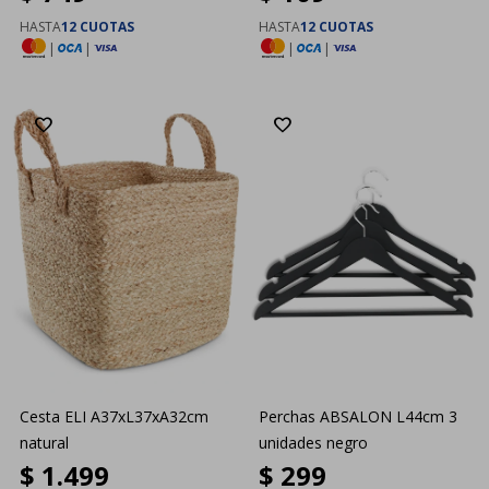
HASTA
12 CUOTAS
HASTA
12 CUOTAS
|
|
|
|
Cesta ELI A37xL37xA32cm
Perchas ABSALON L44cm 3
natural
unidades negro
$
1.499
$
299