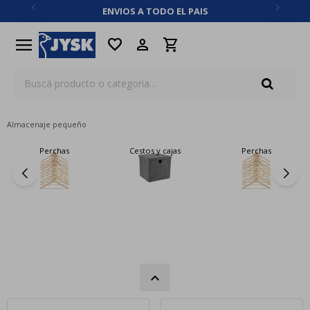
ENVIOS A TODO EL PAIS
close
menu
favorite
Almacenaje pequeño
Perchas
Cestos y cajas
Perchas