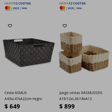
HASTA
12 CUOTAS
HASTA
12 CUOTAS
|
|
|
|
Cesta ASMUS
Juego cestas RASMUSSEN
A43xL47xA22cm negro
A19/12xL26/18xA12
$
649
$
899