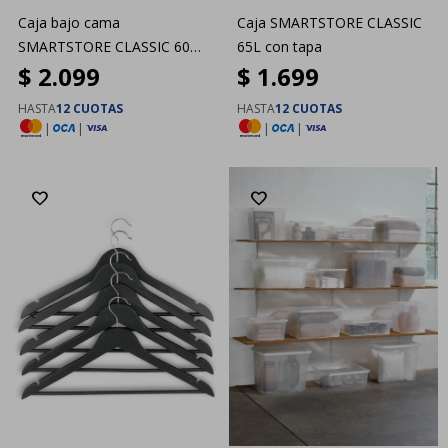
Caja bajo cama
Caja SMARTSTORE CLASSIC
SMARTSTORE CLASSIC 60
65L con tapa
$
2.099
$
1.699
60L con tapa
HASTA
12 CUOTAS
HASTA
12 CUOTAS
|
|
|
|