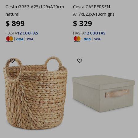
Cesta GREG A25xL29xA20cm
Cesta CASPERSEN
natural
A17xL23xA13cm gris
$
899
$
329
HASTA
12 CUOTAS
HASTA
12 CUOTAS
|
|
|
|