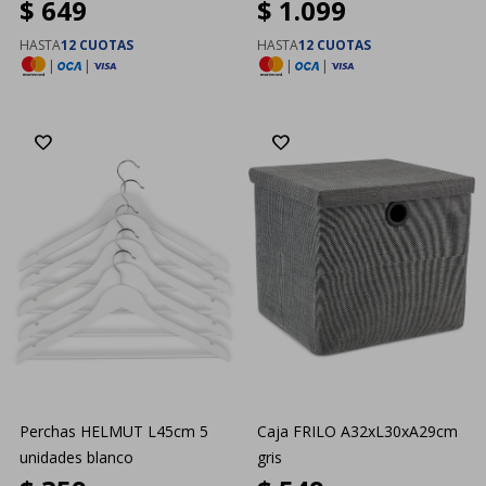
$
649
$
1.099
HASTA
12 CUOTAS
HASTA
12 CUOTAS
|
|
|
|
Perchas HELMUT L45cm 5
Caja FRILO A32xL30xA29cm
unidades blanco
gris