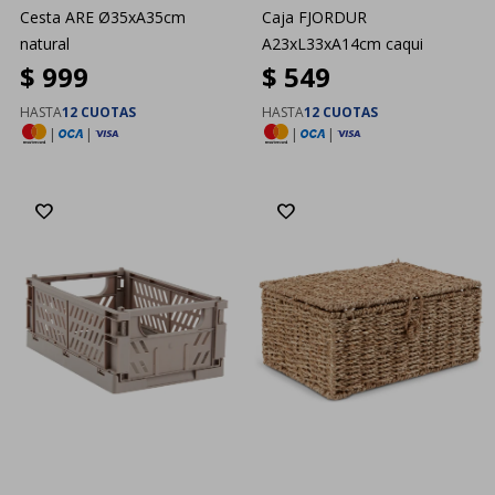
Cesta ARE Ø35xA35cm
Caja FJORDUR
natural
A23xL33xA14cm caqui
$
999
$
549
HASTA
12 CUOTAS
HASTA
12 CUOTAS
|
|
|
|