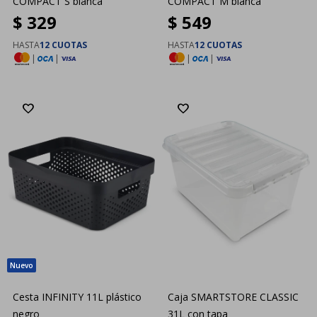
COMPACT S blanca
COMPACT M blanca
$
329
$
549
HASTA
12 CUOTAS
HASTA
12 CUOTAS
|
|
|
|
Cesta INFINITY 11L plástico
Caja SMARTSTORE CLASSIC
negro
31L con tapa