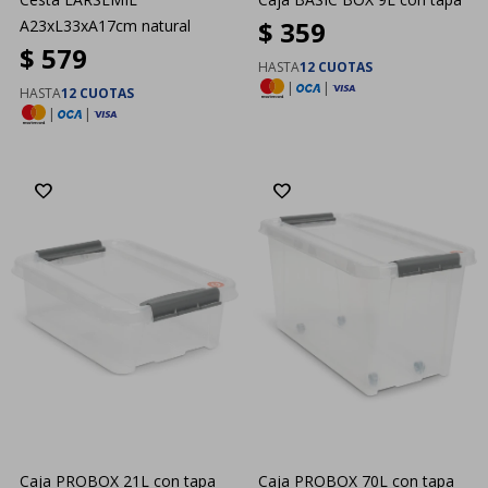
$
359
A23xL33xA17cm natural
$
579
HASTA
12 CUOTAS
|
|
HASTA
12 CUOTAS
|
|
Caja PROBOX 21L con tapa
Caja PROBOX 70L con tapa