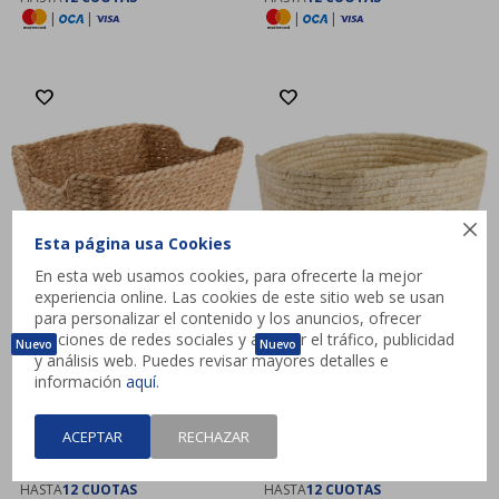
|
|
|
|

Esta página usa Cookies
En esta web usamos cookies, para ofrecerte la mejor
experiencia online. Las cookies de este sitio web se usan
para personalizar el contenido y los anuncios, ofrecer
funciones de redes sociales y analizar el tráfico, publicidad
y análisis web. Puedes revisar mayores detalles e
información
aquí
.
Cesta EDDY
Cesta JOEL W24xL30xH16cm
W26xL32xH22cm natural
natural
ACEPTAR
RECHAZAR
$
529
$
429
HASTA
12 CUOTAS
HASTA
12 CUOTAS