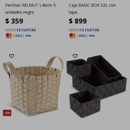
Perchas HELMUT L46cm 5
Caja BASIC BOX 52L con
unidades negro
tapa
$
359
$
899
HASTA
12 CUOTAS
HASTA
12 CUOTAS
|
|
|
|
40