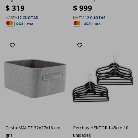
$
319
$
999
HASTA
12 CUOTAS
HASTA
12 CUOTAS
|
|
|
|
Cesta MALTE 32x27x16 cm
Perchas HEKTOR L45cm 10
gris
unidades