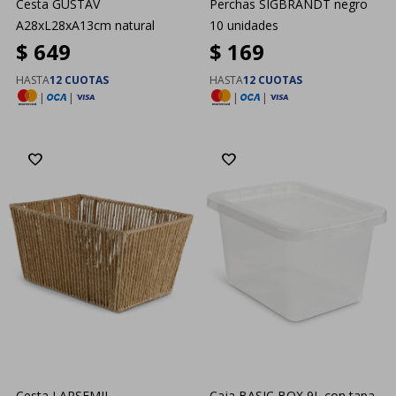
Cesta GUSTAV
Perchas SIGBRANDT negro
A28xL28xA13cm natural
10 unidades
$
649
$
169
HASTA
12 CUOTAS
HASTA
12 CUOTAS
|
|
|
|
Cesta LARSEMIL
Caja BASIC BOX 9L con tapa