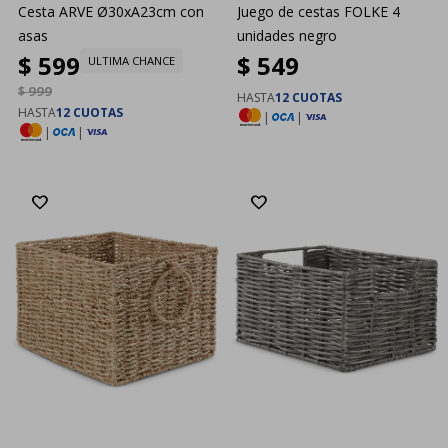
Cesta ARVE Ø30xA23cm con
Juego de cestas FOLKE 4
asas
unidades negro
$
599
$
549
ULTIMA CHANCE
$
999
HASTA
12 CUOTAS
HASTA
12 CUOTAS
|
|
|
|