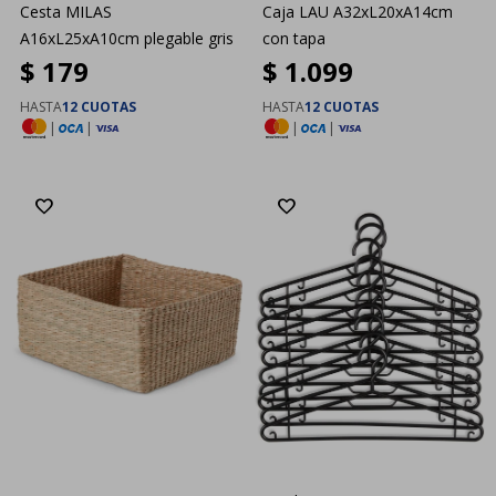
Cesta MILAS
Caja LAU A32xL20xA14cm
A16xL25xA10cm plegable gris
con tapa
$
179
$
1.099
HASTA
12 CUOTAS
HASTA
12 CUOTAS
|
|
|
|