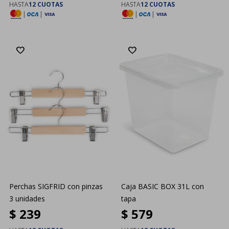
HASTA
12 CUOTAS
HASTA
12 CUOTAS
|
|
|
|
Perchas SIGFRID con pinzas
Caja BASIC BOX 31L con
3 unidades
tapa
$
239
$
579