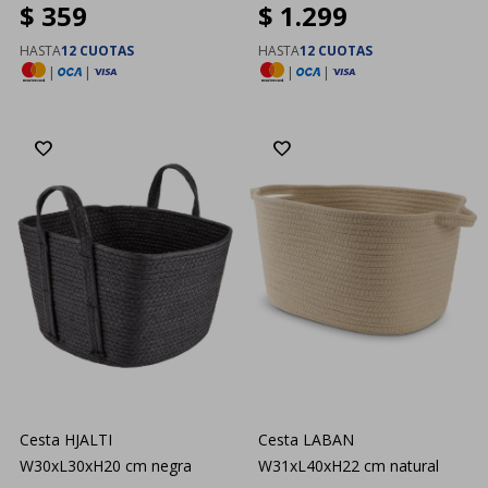
$
359
$
1.299
HASTA
12 CUOTAS
HASTA
12 CUOTAS
|
|
|
|
Cesta HJALTI
Cesta LABAN
W30xL30xH20 cm negra
W31xL40xH22 cm natural