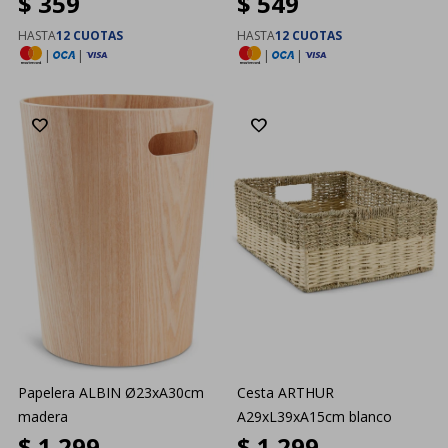
$
359
$
549
HASTA
12 CUOTAS
HASTA
12 CUOTAS
|
|
|
|
Papelera ALBIN Ø23xA30cm
Cesta ARTHUR
madera
A29xL39xA15cm blanco
$
1.299
$
1.299