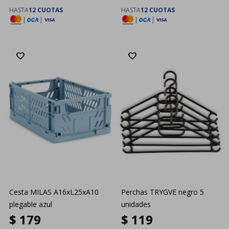
HASTA
12 CUOTAS
HASTA
12 CUOTAS
|
|
|
|
Cesta MILAS A16xL25xA10
Perchas TRYGVE negro 5
plegable azul
unidades
$
179
$
119