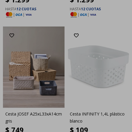
HASTA
12 CUOTAS
HASTA
12 CUOTAS
|
|
|
|
Cesta JOSEF A25xL33xA14cm
Cesta INFINITY 1,4L plástico
gris
blanco
$
749
$
109