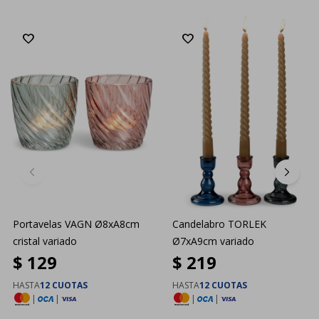
Portavelas VAGN Ø8xA8cm
Candelabro TORLEK
cristal variado
Ø7xA9cm variado
$
129
$
219
HASTA
12 CUOTAS
HASTA
12 CUOTAS
|
|
|
|