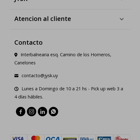
Atencion al cliente
Contacto
Interbalnearia esq. Camino de los Horneros,
Canelones
contacto@jysk.uy
Lunes a Domingo de 10 a 21 hs - Pick up web 3 a
4 días hábiles.



