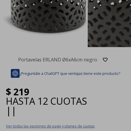
Portavelas ERLAND Ø6xA6cm negro
¿Preguntále a ChatGPT que ventajas tiene este producto?
$
219
HASTA
12 CUOTAS
|
|
Ver todas las opciones de pago y planes de cuotas