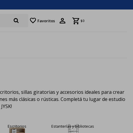
favorite
Favoritos
$
0
itorios, sillas giratorias y accesorios ideales para crear
s más clásicas o rústicas. Completá tu lugar de estudio
 JYSK!
Escritorios
Estanterías y bibliotecas