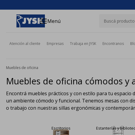
close
menu
Menú
Atención al cliente
Empresas
Trabaja en JYSK
Encontranos
Bl
Muebles de oficina
Muebles de oficina cómodos y a
Encontrá muebles prácticos y con estilo para tu espacio de 
un ambiente cómodo y funcional. Tenemos mesas con diseñ
o trabajo con nuestras sillas ergonómicas y contemporáne
Escritorios
Estanterías y bibliote