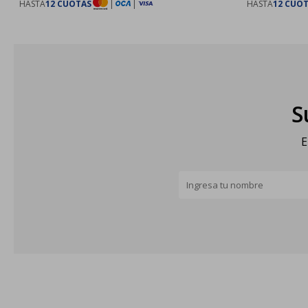
HASTA
12 CUOTAS
|
|
HASTA
12 CUO
S
E