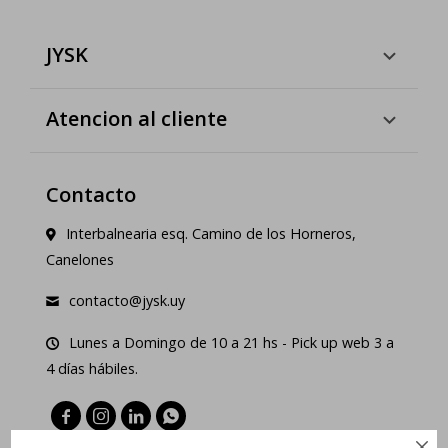
JYSK
Atencion al cliente
Contacto
Interbalnearia esq. Camino de los Horneros,
Canelones
contacto@jysk.uy
Lunes a Domingo de 10 a 21 hs - Pick up web 3 a
4 días hábiles.




