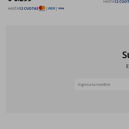
HASTA
12 CUO
HASTA
12 CUOTAS
|
|
S
E