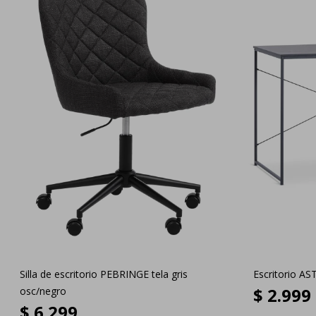
Silla de escritorio PEBRINGE tela gris
Escritorio A
$
2.999
osc/negro
$
6.299