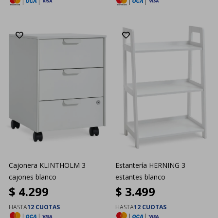
|
|
|
|
Cajonera KLINTHOLM 3
Estantería HERNING 3
cajones blanco
estantes blanco
$
4.299
$
3.499
HASTA
12 CUOTAS
HASTA
12 CUOTAS
|
|
|
|