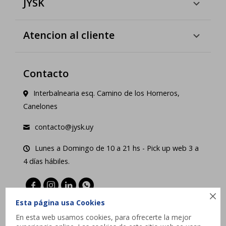
JYSK
Atencion al cliente
Contacto
Interbalnearia esq. Camino de los Horneros,
Canelones
contacto@jysk.uy
Lunes a Domingo de 10 a 21 hs - Pick up web 3 a
4 días hábiles.





Esta página usa Cookies
En esta web usamos cookies, para ofrecerte la mejor