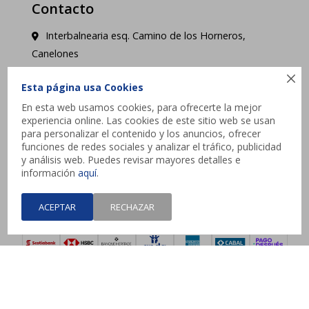
Contacto
Interbalnearia esq. Camino de los Horneros,
Canelones

contacto@jysk.uy
Esta página usa Cookies
En esta web usamos cookies, para ofrecerte la mejor
Lunes a Domingo de 10 a 21 hs - Pick up web 3 a
experiencia online. Las cookies de este sitio web se usan
4 días hábiles.
para personalizar el contenido y los anuncios, ofrecer
funciones de redes sociales y analizar el tráfico, publicidad
y análisis web. Puedes revisar mayores detalles e




información
aquí
.
ACEPTAR
RECHAZAR