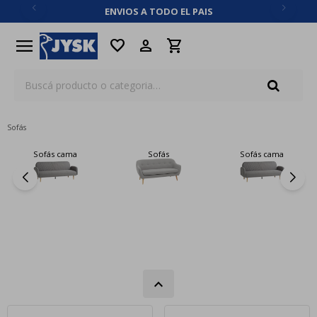
ENVIOS A TODO EL PAIS
close
menu
favorite
Sofás
Sofás cama
Sofás
Sofás cama