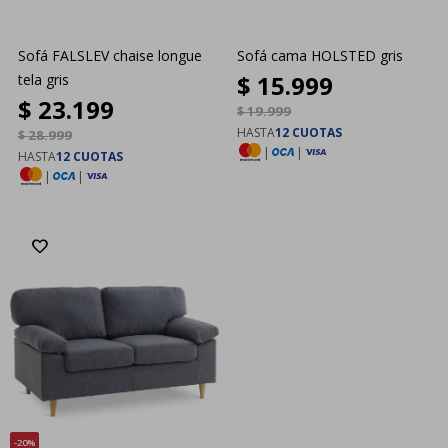
Sofá FALSLEV chaise longue
Sofá cama HOLSTED gris
$
15.999
tela gris
$
23.199
$
19.999
HASTA
12 CUOTAS
$
28.999
|
|
HASTA
12 CUOTAS
|
|
20