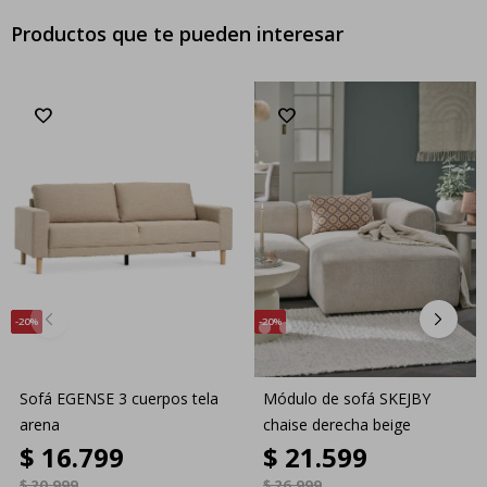
Productos que te pueden interesar
20
20
Sofá EGENSE 3 cuerpos tela
Módulo de sofá SKEJBY
arena
chaise derecha beige
$
16.799
$
21.599
$
20.999
$
26.999