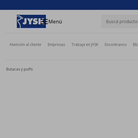
close
menu
Menú
Atención al cliente
Empresas
Trabaja en JYSK
Encontranos
Bl
Butacas y puffs