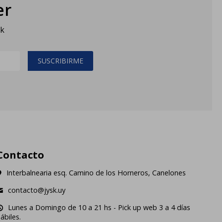
er
sk
SUSCRIBIRME
Contacto
Interbalnearia esq. Camino de los Horneros, Canelones
contacto@jysk.uy
Lunes a Domingo de 10 a 21 hs - Pick up web 3 a 4 días
ábiles.