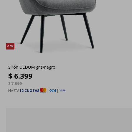
20
Sillón ULDUM gris/negro
$
6.399
$
7.999
HASTA
12 CUOTAS
|
|