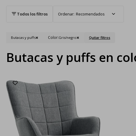
Recomendados
Color:
Butacas y puffs
Gris/negro
Quitar filtros
Butacas y puffs en col