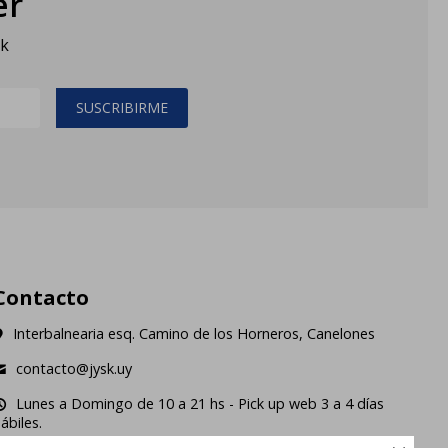
er
sk
SUSCRIBIRME
Contacto
Interbalnearia esq. Camino de los Horneros, Canelones
contacto@jysk.uy
Lunes a Domingo de 10 a 21 hs - Pick up web 3 a 4 días
ábiles.