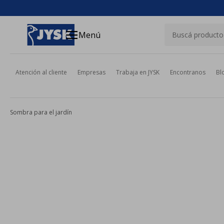
close
menu
Menú
Atención al cliente
Empresas
Trabaja en JYSK
Encontranos
Bl
Sombra para el jardín