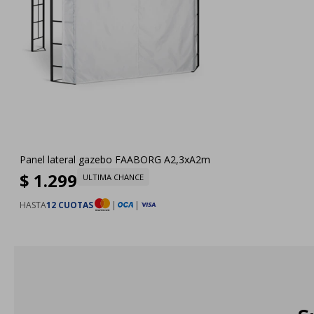
Panel lateral gazebo FAABORG A2,3xA2m
$
1.299
ULTIMA CHANCE
HASTA
12 CUOTAS
|
|