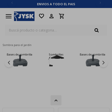
ENVIOS A TODO EL PAIS
close
menu
favorite
Sombra para el jardín
Bases de sombrilla
Sombrillas
Bases de sombrilla