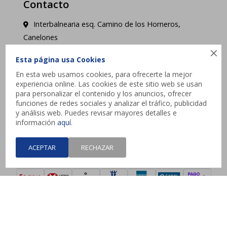
Contacto
Interbalnearia esq. Camino de los Horneros,
Canelones

contacto@jysk.uy
Esta página usa Cookies
En esta web usamos cookies, para ofrecerte la mejor
Lunes a Domingo de 10 a 21 hs - Pick up web 3 a
experiencia online. Las cookies de este sitio web se usan
4 días hábiles.
para personalizar el contenido y los anuncios, ofrecer
funciones de redes sociales y analizar el tráfico, publicidad
y análisis web. Puedes revisar mayores detalles e




información
aquí
.
ACEPTAR
RECHAZAR