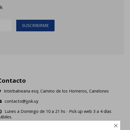
sk
SUSCRIBIRME
Contacto
Interbalnearia esq. Camino de los Horneros, Canelones
contacto@jysk.uy
Lunes a Domingo de 10 a 21 hs - Pick up web 3 a 4 días
ábiles.




