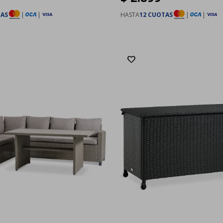
TAS
|
|
HASTA
12 CUOTAS
|
|