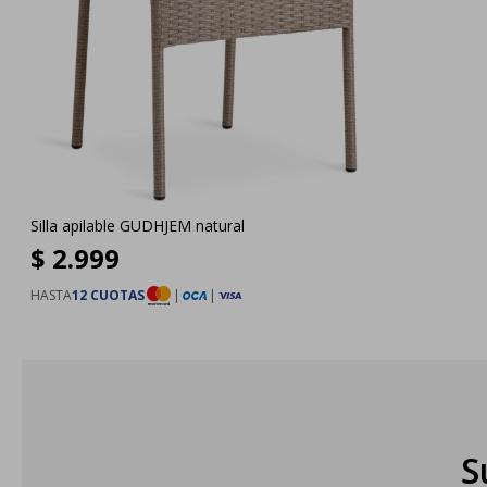
Silla apilable GUDHJEM natural
$
2.999
HASTA
12 CUOTAS
|
|
S