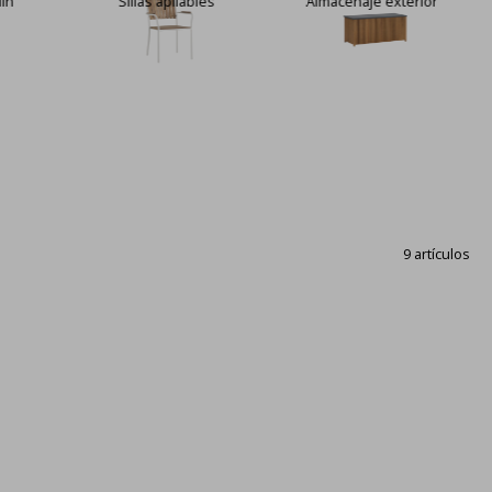
dín
Sillas apilables
Almacenaje exterior
9 artículos