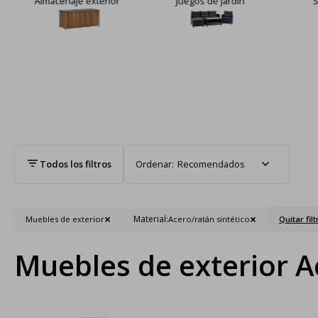
Almacenaje exterior
Juegos de jardín
S
Recomendados
Material:
Muebles de exterior
Acero/ratán sintético
Quitar filt
Muebles de exterior A