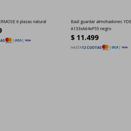
GERMOSE 6 plazas natural
Baúl guardar almohadones YD
9
A133xA64xP55 negro
$
11.499
TAS
|
|
HASTA
12 CUOTAS
|
|