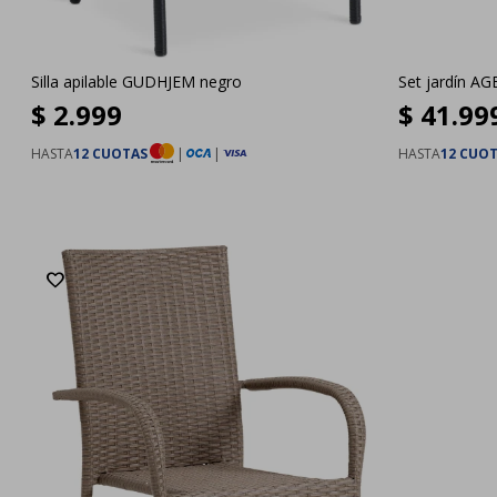
Silla apilable GUDHJEM negro
Set jardín A
$
2.999
$
41.99
HASTA
12 CUOTAS
|
|
HASTA
12 CUO