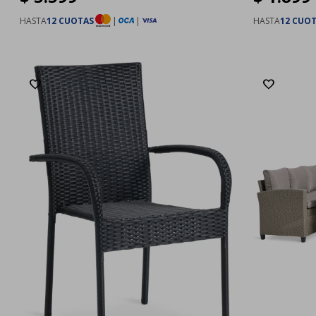
HASTA
12 CUOTAS
|
|
HASTA
12 CUO