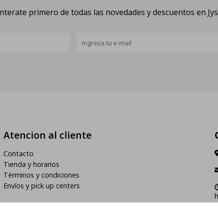
nterate primero de todas las novedades y descuentos en Jy
Atencion al cliente
Contacto
Tienda y horarios
Términos y condiciones
Envíos y pick up centers
h