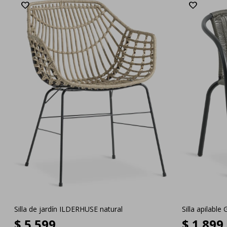
Silla de jardín ILDERHUSE natural
Silla apilable
$
5.599
$
1.899