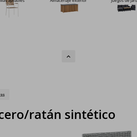
illas apilables
Almacenaje exterior
Juegos de jar
ros
cero/ratán sintético