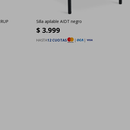
ERUP
Silla apilable AIDT negro
$
3.999
HASTA
12 CUOTAS
|
|