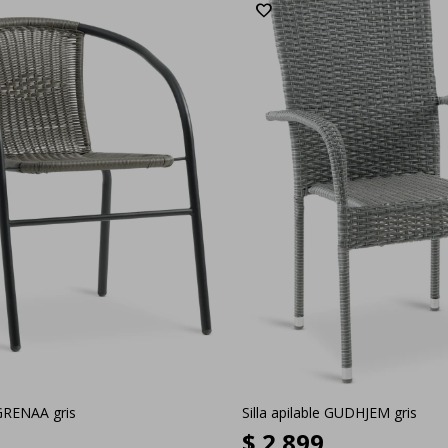
 GRENAA gris
Silla apilable GUDHJEM gris
$
2.899