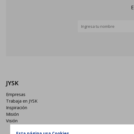
E
JYSK
Empresas
Trabaja en JYSK
Inspiración
Misión
Visión
Esta página usa Cookies