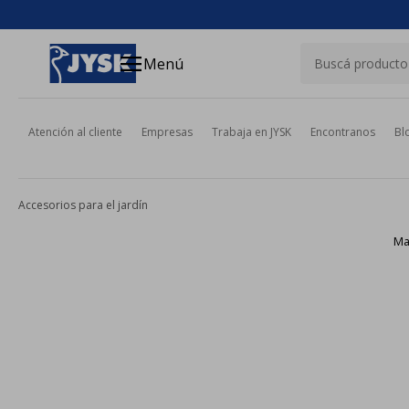
close
menu
Menú
Atención al cliente
Empresas
Trabaja en JYSK
Encontranos
Bl
Accesorios para el jardín
Ma