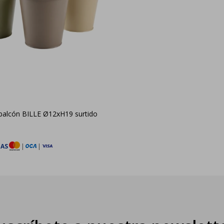
balcón BILLE Ø12xH19 surtido
TAS
|
|