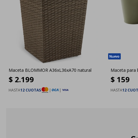
Maceta BLOMMOR A36xL36xA70 natural
Maceta para 
$
2.199
$
159
HASTA
12 CUOTAS
|
|
HASTA
12 CUO