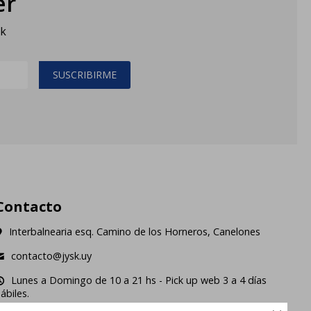
er
sk
SUSCRIBIRME
Contacto
Interbalnearia esq. Camino de los Horneros, Canelones
contacto@jysk.uy
Lunes a Domingo de 10 a 21 hs - Pick up web 3 a 4 días
ábiles.