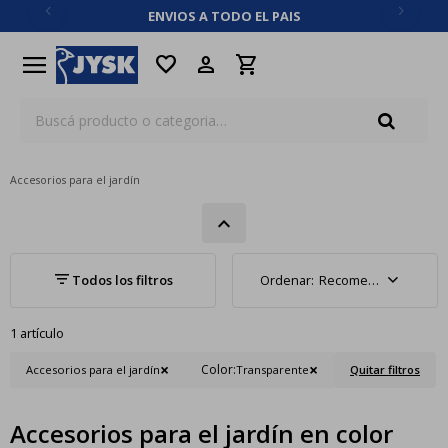
ENVIOS A TODO EL PAIS
close
menu
favorite
Accesorios para el jardín
Recomendados
1 artículo
Color:
Accesorios para el jardín
Transparente
Quitar filtros
Accesorios para el jardín en color