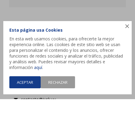
JYSK

Esta página usa Cookies
En esta web usamos cookies, para ofrecerte la mejor
Atencion al cliente
experiencia online. Las cookies de este sitio web se usan
para personalizar el contenido y los anuncios, ofrecer
funciones de redes sociales y analizar el tráfico, publicidad
y análisis web. Puedes revisar mayores detalles e
Contacto
información
aquí
.
Interbalnearia esq. Camino de los Horneros,
ACEPTAR
RECHAZAR
Canelones
contacto@jysk.uy
Lunes a Domingo de 10 a 21 hs - Pick up web 3 a
4 días hábiles.



