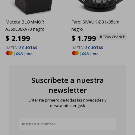
Maceta BLOMMOR
Farol SIVAUK Ø31x35cm
A36xL36xA70 negro
negro
$
2.199
$
1.799
ULTIMA CHANCE
HASTA
12 CUOTAS
HASTA
12 CUOTAS
|
|
|
|
Suscríbete a nuestra
newsletter
Enterate primero de todas las novedades y
descuentos en Jysk