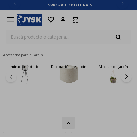
ENVIOS A TODO EL PAIS
close
menu
favorite
Accesorios para el jardín
Iluminación exterior
Decoración de jardín
Macetas de jardín