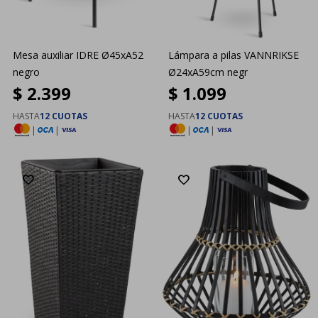
Mesa auxiliar IDRE Ø45xA52
Lámpara a pilas VANNRIKSE
negro
Ø24xA59cm negr
$
2.399
$
1.099
HASTA
12 CUOTAS
HASTA
12 CUOTAS
|
|
|
|