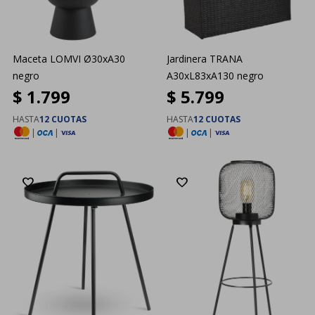
Maceta LOMVI Ø30xA30
Jardinera TRANA
negro
A30xL83xA130 negro
$
1.799
$
5.799
HASTA
12 CUOTAS
HASTA
12 CUOTAS
|
|
|
|