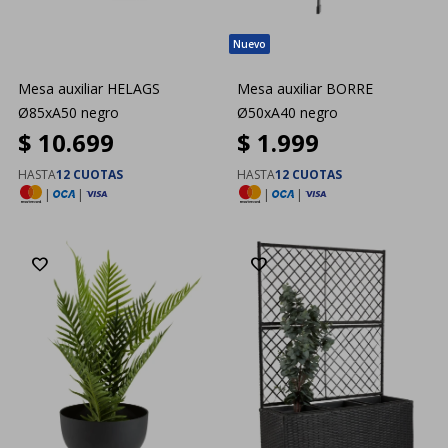
Mesa auxiliar HELAGS
Mesa auxiliar BORRE
Ø85xA50 negro
Ø50xA40 negro
$
10.699
$
1.999
HASTA
12 CUOTAS
HASTA
12 CUOTAS
|
|
|
|