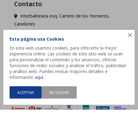
Contacto
Interbalnearia esq. Camino de los Horneros,
Canelones

contacto@jysk.uy
Esta página usa Cookies
En esta web usamos cookies, para ofrecerte la mejor
Lunes a Domingo de 10 a 21 hs - Pick up web 3 a
experiencia online. Las cookies de este sitio web se usan
4 días hábiles.
para personalizar el contenido y los anuncios, ofrecer
funciones de redes sociales y analizar el tráfico, publicidad
y análisis web. Puedes revisar mayores detalles e




información
aquí
.
ACEPTAR
RECHAZAR