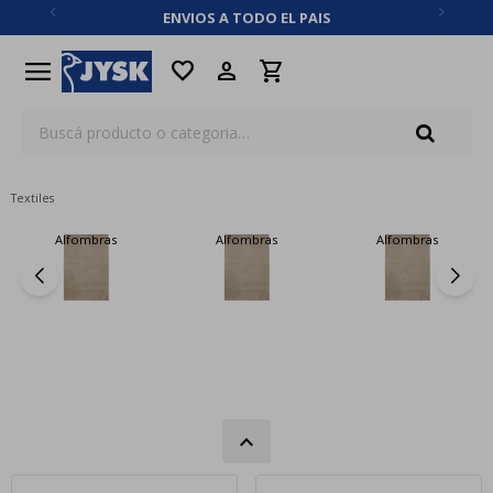
ENVIOS A TODO EL PAIS
close
menu
favorite
Textiles
Alfombras
Alfombras
Alfombras