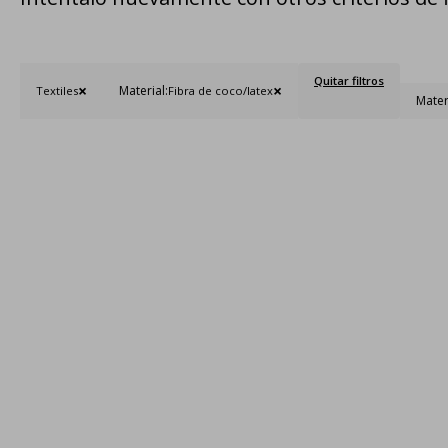
Quitar filtros
Material:
Textiles
Fibra de coco/latex
Mater