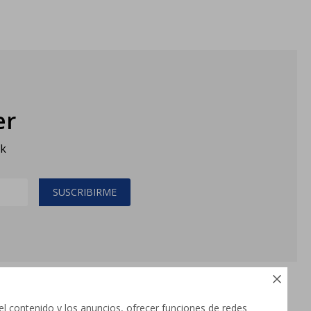
er
sk
SUSCRIBIRME

el contenido y los anuncios, ofrecer funciones de redes