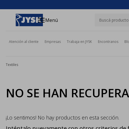
close
menu
Menú
Atención al cliente
Empresas
Trabaja en JYSK
Encontranos
Bl
Textiles
NO SE HAN RECUPER
¡Lo sentimos! No hay productos en esta sección.
Inténtalo nuevamente con otros criterios de f