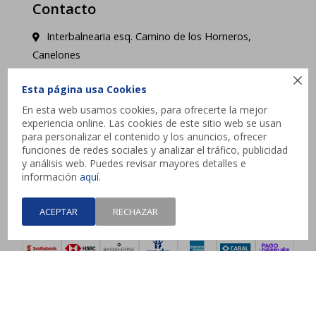
Contacto
Interbalnearia esq. Camino de los Horneros,
Canelones

contacto@jysk.uy
Esta página usa Cookies
En esta web usamos cookies, para ofrecerte la mejor
Lunes a Domingo de 10 a 21 hs - Pick up web 3 a
experiencia online. Las cookies de este sitio web se usan
4 días hábiles.
para personalizar el contenido y los anuncios, ofrecer
funciones de redes sociales y analizar el tráfico, publicidad
y análisis web. Puedes revisar mayores detalles e




información
aquí
.
ACEPTAR
RECHAZAR