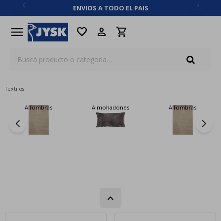
ENVIOS A TODO EL PAIS
close
menu
favorite
Textiles
Alfombras
Almohadones
Alfombras