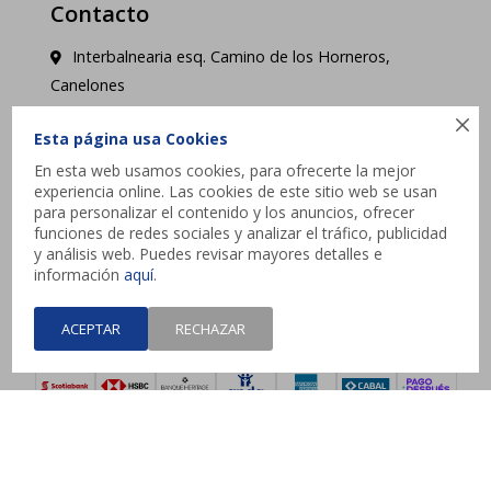
Contacto
Interbalnearia esq. Camino de los Horneros,
Canelones

contacto@jysk.uy
Esta página usa Cookies
En esta web usamos cookies, para ofrecerte la mejor
Lunes a Domingo de 10 a 21 hs - Pick up web 3 a
experiencia online. Las cookies de este sitio web se usan
4 días hábiles.
para personalizar el contenido y los anuncios, ofrecer
funciones de redes sociales y analizar el tráfico, publicidad
y análisis web. Puedes revisar mayores detalles e




información
aquí
.
ACEPTAR
RECHAZAR