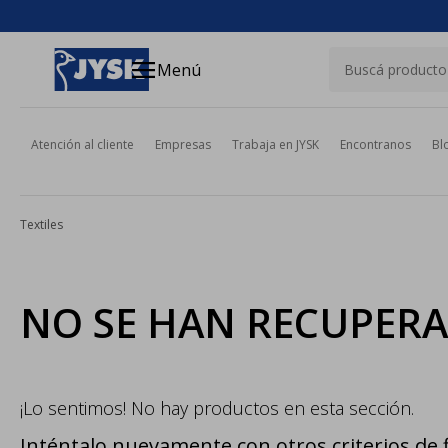
close
menu
Menú
Atención al cliente
Empresas
Trabaja en JYSK
Encontranos
Bl
Textiles
NO SE HAN RECUPER
¡Lo sentimos! No hay productos en esta sección.
Inténtalo nuevamente con otros criterios de f