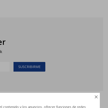
er
sk
SUSCRIBIRME

el contenido y los anuncios, ofrecer funciones de redes