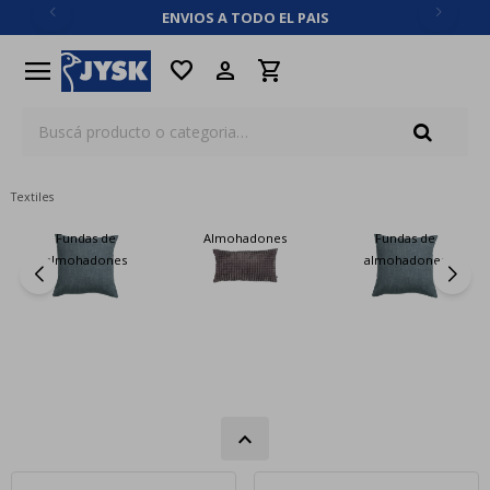
ENVIOS A TODO EL PAIS
close
menu
favorite
Textiles
Fundas de
Almohadones
Fundas de
almohadones
almohadones