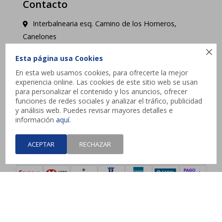
Contacto
Interbalnearia esq. Camino de los Horneros,
Canelones

contacto@jysk.uy
Esta página usa Cookies
En esta web usamos cookies, para ofrecerte la mejor
Lunes a Domingo de 10 a 21 hs - Pick up web 3 a
experiencia online. Las cookies de este sitio web se usan
4 días hábiles.
para personalizar el contenido y los anuncios, ofrecer
funciones de redes sociales y analizar el tráfico, publicidad
y análisis web. Puedes revisar mayores detalles e




información
aquí
.
ACEPTAR
RECHAZAR