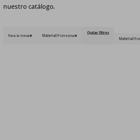
nuestro catálogo.
Quitar filtros
Material:
Para la mesa
Poliresina
Material:
Pol