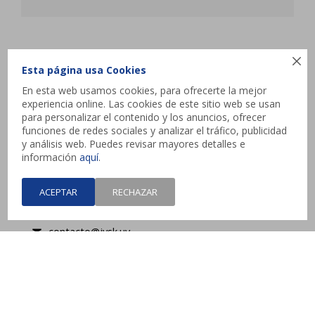
JYSK

Esta página usa Cookies
En esta web usamos cookies, para ofrecerte la mejor
Atencion al cliente
experiencia online. Las cookies de este sitio web se usan
para personalizar el contenido y los anuncios, ofrecer
funciones de redes sociales y analizar el tráfico, publicidad
y análisis web. Puedes revisar mayores detalles e
Contacto
información
aquí
.
Interbalnearia esq. Camino de los Horneros,
ACEPTAR
RECHAZAR
Canelones
contacto@jysk.uy
Lunes a Domingo de 10 a 21 hs - Pick up web 3 a
4 días hábiles.



