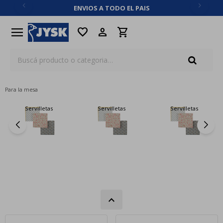
ENVIOS A TODO EL PAIS
close
menu
favorite
Para la mesa
Servilletas
Servilletas
Servilletas