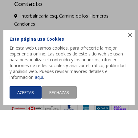
Contacto
Interbalnearia esq. Camino de los Horneros,
Canelones

contacto@jysk.uy
Esta página usa Cookies
En esta web usamos cookies, para ofrecerte la mejor
Lunes a Domingo de 10 a 21 hs - Pick up web 3 a
experiencia online. Las cookies de este sitio web se usan
4 días hábiles.
para personalizar el contenido y los anuncios, ofrecer
funciones de redes sociales y analizar el tráfico, publicidad
y análisis web. Puedes revisar mayores detalles e




información
aquí
.
ACEPTAR
RECHAZAR