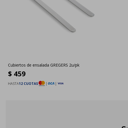
Cubiertos de ensalada GREGERS 2u/pk
$
459
HASTA
12 CUOTAS
|
|