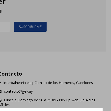
er
sk
SUSCRIBIRME
Contacto
Interbalnearia esq. Camino de los Horneros, Canelones
contacto@jysk.uy
Lunes a Domingo de 10 a 21 hs - Pick up web 3 a 4 días
ábiles.