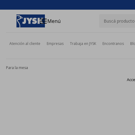
close
menu
Menú
Atención al cliente
Empresas
Trabaja en JYSK
Encontranos
Bl
Para la mesa
Acce