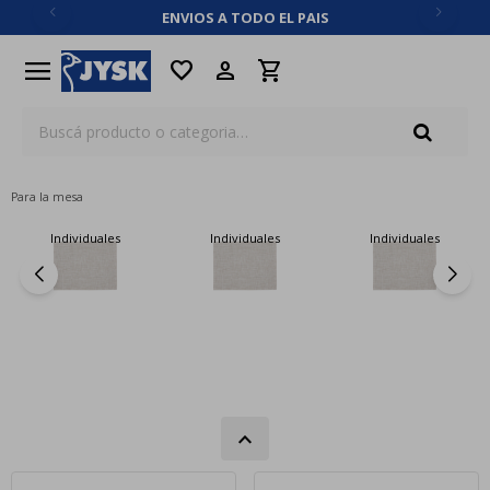
ENVIOS A TODO EL PAIS
close
menu
favorite
Para la mesa
Individuales
Individuales
Individuales