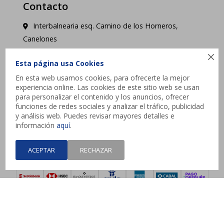
Contacto
Interbalnearia esq. Camino de los Horneros,
Canelones

contacto@jysk.uy
Esta página usa Cookies
En esta web usamos cookies, para ofrecerte la mejor
Lunes a Domingo de 10 a 21 hs - Pick up web 3 a
experiencia online. Las cookies de este sitio web se usan
4 días hábiles.
para personalizar el contenido y los anuncios, ofrecer
funciones de redes sociales y analizar el tráfico, publicidad
y análisis web. Puedes revisar mayores detalles e




información
aquí
.
ACEPTAR
RECHAZAR