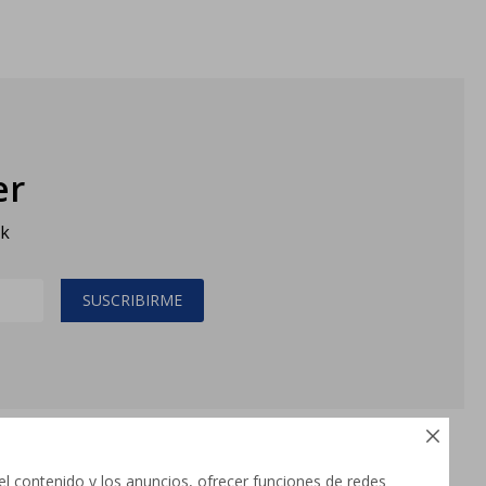
er
sk
SUSCRIBIRME

el contenido y los anuncios, ofrecer funciones de redes