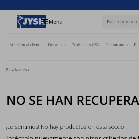
close
menu
Menú
Atención al cliente
Empresas
Trabaja en JYSK
Encontranos
Bl
Para la mesa
NO SE HAN RECUPER
¡Lo sentimos! No hay productos en esta sección.
Inténtalo nuevamente con otros criterios de f