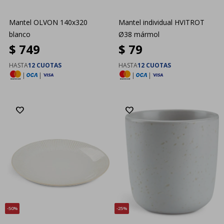
Mantel OLVON 140x320
Mantel individual HVITROT
blanco
Ø38 mármol
$
749
$
79
HASTA
12 CUOTAS
HASTA
12 CUOTAS
|
|
|
|
50
25