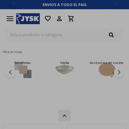
ENVIOS A TODO EL PAIS
close
menu
favorite
Para la mesa
Servilletas
Vajilla
Accesorios de cocina