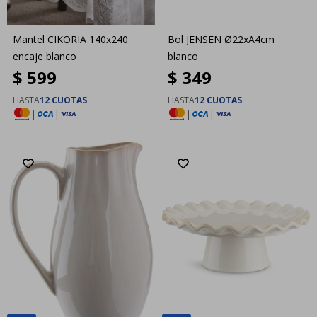
Mantel CIKORIA 140x240
Bol JENSEN Ø22xA4cm
encaje blanco
blanco
$
599
$
349
HASTA
12 CUOTAS
HASTA
12 CUOTAS
|
|
|
|