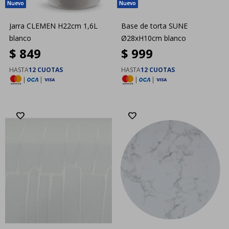
Jarra CLEMEN H22cm 1,6L
Base de torta SUNE
blanco
Ø28xH10cm blanco
$
849
$
999
HASTA
12 CUOTAS
HASTA
12 CUOTAS
|
|
|
|