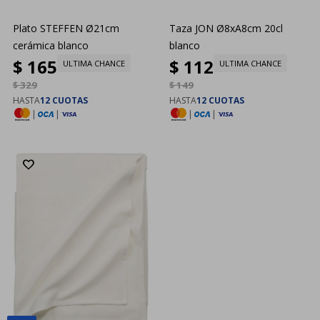
Plato STEFFEN Ø21cm
Taza JON Ø8xA8cm 20cl
cerámica blanco
blanco
$
165
$
112
ULTIMA CHANCE
ULTIMA CHANCE
$
329
$
149
HASTA
12 CUOTAS
HASTA
12 CUOTAS
|
|
|
|