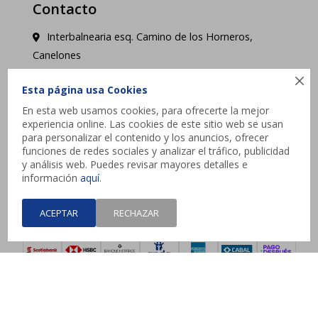
Contacto
Interbalnearia esq. Camino de los Horneros,
Canelones

contacto@jysk.uy
Esta página usa Cookies
En esta web usamos cookies, para ofrecerte la mejor
Lunes a Domingo de 10 a 21 hs - Pick up web 3 a
experiencia online. Las cookies de este sitio web se usan
4 días hábiles.
para personalizar el contenido y los anuncios, ofrecer
funciones de redes sociales y analizar el tráfico, publicidad
y análisis web. Puedes revisar mayores detalles e




información
aquí
.
ACEPTAR
RECHAZAR