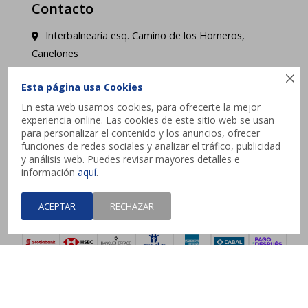
Contacto
Interbalnearia esq. Camino de los Horneros,
Canelones

contacto@jysk.uy
Esta página usa Cookies
En esta web usamos cookies, para ofrecerte la mejor
Lunes a Domingo de 10 a 21 hs - Pick up web 3 a
experiencia online. Las cookies de este sitio web se usan
4 días hábiles.
para personalizar el contenido y los anuncios, ofrecer
funciones de redes sociales y analizar el tráfico, publicidad
y análisis web. Puedes revisar mayores detalles e




información
aquí
.
ACEPTAR
RECHAZAR