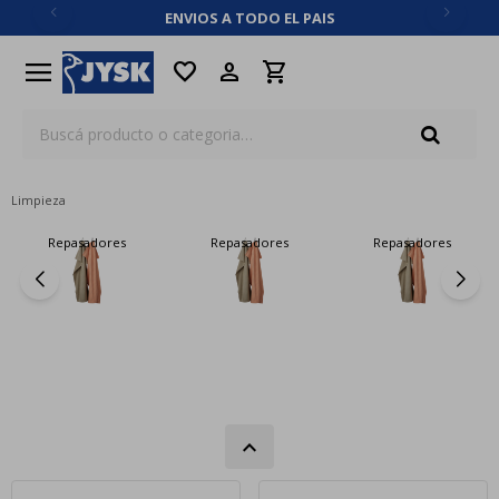
ENVIOS A TODO EL PAIS
close
menu
favorite
Limpieza
Repasadores
Repasadores
Repasadores