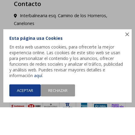
Contacto
Interbalnearia esq. Camino de los Horneros,
Canelones

contacto@jysk.uy
Esta página usa Cookies
En esta web usamos cookies, para ofrecerte la mejor
Lunes a Domingo de 10 a 21 hs - Pick up web 3 a
experiencia online. Las cookies de este sitio web se usan
4 días hábiles.
para personalizar el contenido y los anuncios, ofrecer
funciones de redes sociales y analizar el tráfico, publicidad
y análisis web. Puedes revisar mayores detalles e




información
aquí
.
ACEPTAR
RECHAZAR