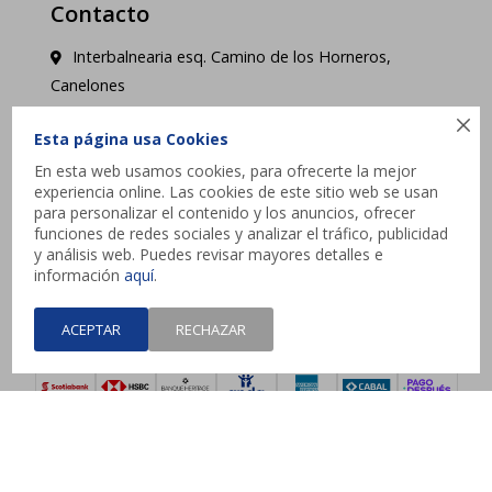
Contacto
Interbalnearia esq. Camino de los Horneros,
Canelones

contacto@jysk.uy
Esta página usa Cookies
En esta web usamos cookies, para ofrecerte la mejor
Lunes a Domingo de 10 a 21 hs - Pick up web 3 a
experiencia online. Las cookies de este sitio web se usan
4 días hábiles.
para personalizar el contenido y los anuncios, ofrecer
funciones de redes sociales y analizar el tráfico, publicidad
y análisis web. Puedes revisar mayores detalles e




información
aquí
.
ACEPTAR
RECHAZAR