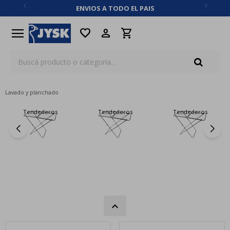
ENVIOS A TODO EL PAIS
close
menu
favorite
Lavado y planchado
Tendederos
Tendederos
Tendederos