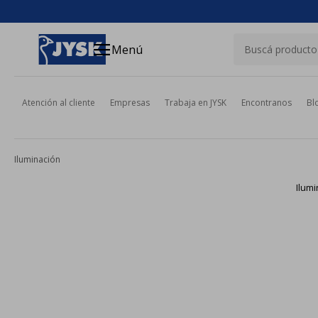
close
menu
Menú
Atención al cliente
Empresas
Trabaja en JYSK
Encontranos
Bl
Iluminación
Ilumi