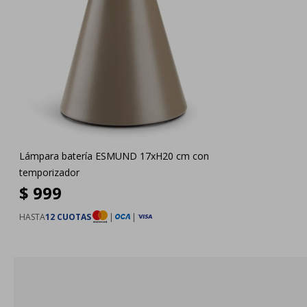
Lámpara batería ESMUND 17xH20 cm con
temporizador
$
999
HASTA
12 CUOTAS
|
|