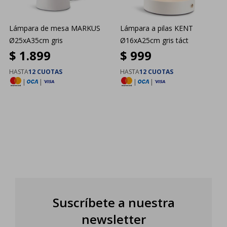
Lámpara de mesa MARKUS
Lámpara a pilas KENT
Ø25xA35cm gris
Ø16xA25cm gris táct
$
1.899
$
999
HASTA
12 CUOTAS
HASTA
12 CUOTAS
|
|
|
|
Suscríbete a nuestra
newsletter