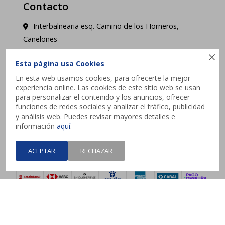
Contacto
Interbalnearia esq. Camino de los Horneros,
Canelones

contacto@jysk.uy
Esta página usa Cookies
En esta web usamos cookies, para ofrecerte la mejor
Lunes a Domingo de 10 a 21 hs - Pick up web 3 a
experiencia online. Las cookies de este sitio web se usan
4 días hábiles.
para personalizar el contenido y los anuncios, ofrecer
funciones de redes sociales y analizar el tráfico, publicidad
y análisis web. Puedes revisar mayores detalles e




información
aquí
.
ACEPTAR
RECHAZAR