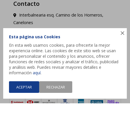
Contacto
Interbalnearia esq. Camino de los Horneros,
Canelones

contacto@jysk.uy
Esta página usa Cookies
En esta web usamos cookies, para ofrecerte la mejor
Lunes a Domingo de 10 a 21 hs - Pick up web 3 a
experiencia online. Las cookies de este sitio web se usan
4 días hábiles.
para personalizar el contenido y los anuncios, ofrecer
funciones de redes sociales y analizar el tráfico, publicidad
y análisis web. Puedes revisar mayores detalles e




información
aquí
.
ACEPTAR
RECHAZAR