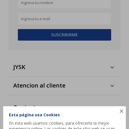
SUSCRIBIRME
JYSK
Atencion al cliente
Contacto

Esta página usa Cookies
Interbalnearia esq. Camino de los Horneros,
En esta web usamos cookies, para ofrecerte la mejor
Canelones
experiencia online. Las cookies de este sitio web se usan