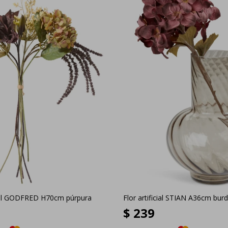
ial GODFRED H70cm púrpura
Flor artificial STIAN A36cm bur
$
239