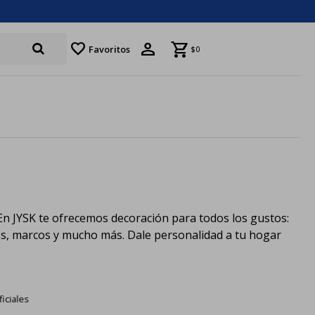
favorite
Favoritos
$
0
 En JYSK te ofrecemos decoración para todos los gustos:
les, marcos y mucho más. Dale personalidad a tu hogar
ficiales