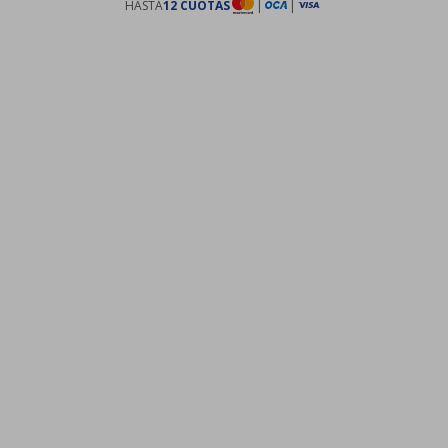
HASTA
12 CUOTAS
|
|