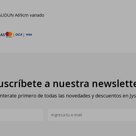
al AUDUN A69cm variado
TAS
|
|
uscríbete a nuestra newslett
nterate primero de todas las novedades y descuentos en Jy