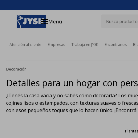
close
menu
Menú
Atención al cliente
Empresas
Trabaja en JYSK
Encontranos
Bl
Decoración
Detalles para un hogar con per
¿Tenés la casa vacía y no sabés cómo decorarla? Los mueb
cojines lisos o estampados, con texturas suaves o fresca
con esos pequeños toques que lo hacen único. ¡Encontrá 
Plantas