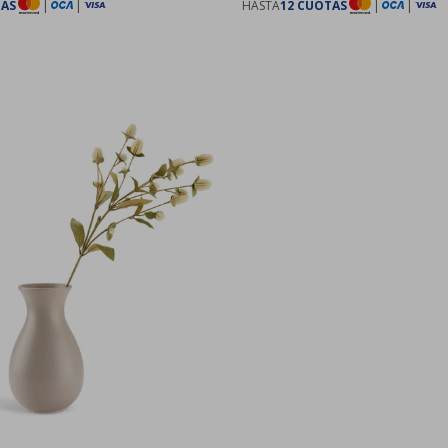
TAS
|
|
HASTA
12 CUOTAS
|
|