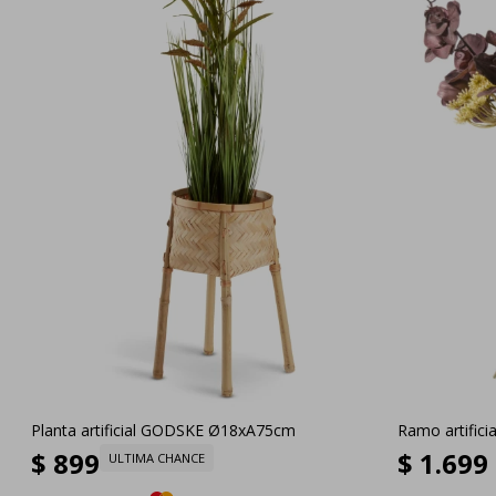
Planta artificial GODSKE Ø18xA75cm
Ramo artific
$
899
$
1.699
ULTIMA CHANCE