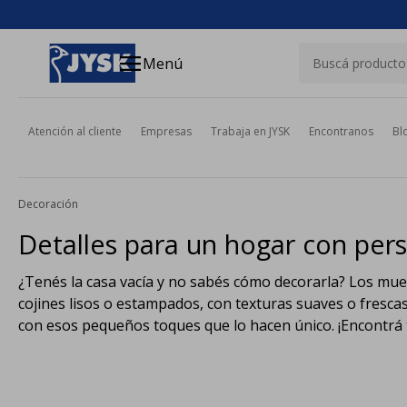
close
menu
Menú
Atención al cliente
Empresas
Trabaja en JYSK
Encontranos
Bl
Decoración
Detalles para un hogar con per
¿Tenés la casa vacía y no sabés cómo decorarla? Los mueb
cojines lisos o estampados, con texturas suaves o fresca
con esos pequeños toques que lo hacen único. ¡Encontrá 