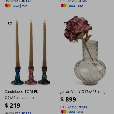
HASTA
12 CUOTAS
HASTA
12 CUOTAS
|
|
|
|
Candelabro TORLEK
Jarrón VILLY Ø17xA23cm gris
$
899
Ø7xA9cm variado
$
219
HASTA
12 CUOTAS
|
|
HASTA
12 CUOTAS