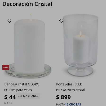
Decoración Cristal
60
Bandeja cristal GEORG
Portavelas FJELD
Ø11cm para velas
Ø15xA25cm cristal
$
44
$
899
ULTIMA CHANCE
$
109
HASTA
12 CUOTAS