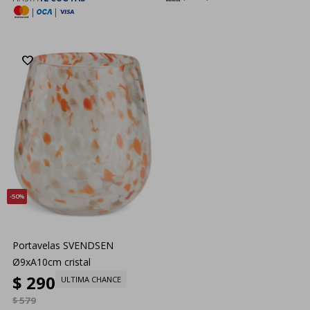
|
|
50
Portavelas SVENDSEN
Ø9xA10cm cristal
$
290
ULTIMA CHANCE
$
579