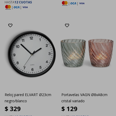
HASTA
12 CUOTAS
|
|
|
|
Reloj pared ELVART Ø23cm
Portavelas VAGN Ø8xA8cm
negro/blanco
cristal variado
$
329
$
129