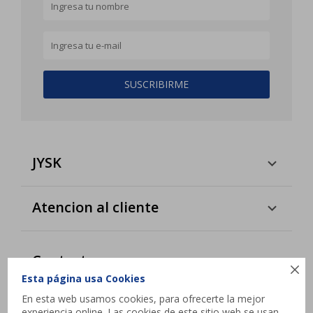
SUSCRIBIRME
JYSK
Atencion al cliente
Contacto

Esta página usa Cookies
Interbalnearia esq. Camino de los Horneros,
En esta web usamos cookies, para ofrecerte la mejor
Canelones
experiencia online. Las cookies de este sitio web se usan