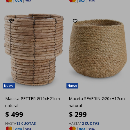
|
|
|
|
Maceta PETTER Ø19xH21cm
Maceta SEVERIN Ø20xH17cm
natural
natural
$
499
$
299
HASTA
12 CUOTAS
HASTA
12 CUOTAS
|
|
|
|