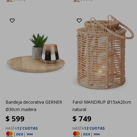
Bandeja decorativa GERNER
Farol MANDRUP Ø15xA20cm
Ø30cm madera
natural
$
599
$
749
HASTA
12 CUOTAS
HASTA
12 CUOTAS
|
|
|
|