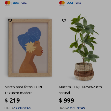
|
|
|
|
Marco para fotos TORD
Maceta TERJE Ø25xA23cm
13x18cm madera
natural
$
219
$
999
HASTA
12 CUOTAS
HASTA
12 CUOTAS