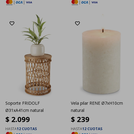
|
|
|
|
Soporte FRIDOLF
Vela pilar RENE Ø7xH10cm
Ø31xA41cm natural
natural
$
2.099
$
239
HASTA
12 CUOTAS
HASTA
12 CUOTAS