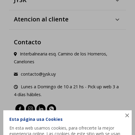
Atencion al cliente
Contacto
Interbalnearia esq. Camino de los Horneros,
Canelones
contacto@jysk.uy
Lunes a Domingo de 10 a 21 hs - Pick up web 3 a
4 días hábiles.





Esta página usa Cookies
En esta web usamos cookies, para ofrecerte la mejor
experiencia online. Las cookies de este sitio web se usan