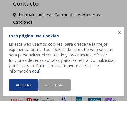
Contacto
Interbalnearia esq. Camino de los Horneros,
Canelones

contacto@jysk.uy
Esta página usa Cookies
En esta web usamos cookies, para ofrecerte la mejor
Lunes a Domingo de 10 a 21 hs - Pick up web 3 a
experiencia online. Las cookies de este sitio web se usan
4 días hábiles.
para personalizar el contenido y los anuncios, ofrecer
funciones de redes sociales y analizar el tráfico, publicidad
y análisis web. Puedes revisar mayores detalles e




información
aquí
.
ACEPTAR
RECHAZAR