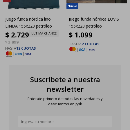
Juego funda nórdica lino
Juego funda nórdica LOVIS
LINDA 155x220 petróleo
155x220 petróleo
$
2.729
$
1.099
ULTIMA CHANCE
$
3.899
HASTA
12 CUOTAS
HASTA
12 CUOTAS
|
|
|
|
Suscríbete a nuestra
newsletter
Enterate primero de todas las novedades y
descuentos en Jysk