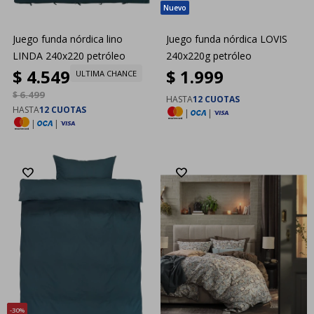
Juego funda nórdica lino
Juego funda nórdica LOVIS
LINDA 240x220 petróleo
240x220g petróleo
$
4.549
$
1.999
ULTIMA CHANCE
$
6.499
HASTA
12 CUOTAS
HASTA
12 CUOTAS
|
|
|
|
30