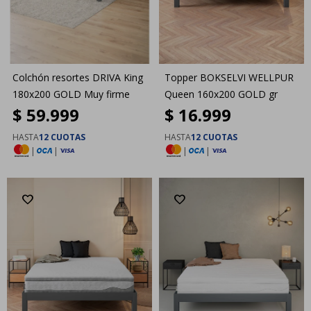
Colchón resortes DRIVA King
Topper BOKSELVI WELLPUR
180x200 GOLD Muy firme
Queen 160x200 GOLD gr
$
59.999
$
16.999
HASTA
12 CUOTAS
HASTA
12 CUOTAS
|
|
|
|