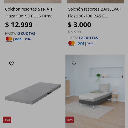
Colchón resortes STRIA 1
Colchón resortes BANELVA 1
Plaza 90x190 PLUS Firme
Plaza 90x190 BASIC
$
12.999
$
3.000
Intermedio
$
5.999
HASTA
12 CUOTAS
HASTA
12 CUOTAS
|
|
|
|
50
50