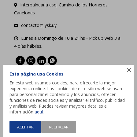
Interbalnearia esq. Camino de los Horneros,
Canelones
contacto@jysk.uy
Lunes a Domingo de 10 a 21 hs - Pick up web 3 a
4 días hábiles.





Esta página usa Cookies
En esta web usamos cookies, para ofrecerte la mejor
experiencia online. Las cookies de este sitio web se usan
para personalizar el contenido y los anuncios, ofrecer
funciones de redes sociales y analizar el tráfico, publicidad
y análisis web. Puedes revisar mayores detalles e
información
aquí
.
ACEPTAR
RECHAZAR
© Copyright 2026 / JYSK