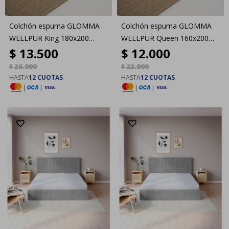
Colchón espuma GLOMMA
Colchón espuma GLOMMA
WELLPUR King 180x200
WELLPUR Queen 160x200
$
13.500
$
12.000
GOLD Firme
GOLD Firme
$
26.999
$
23.999
HASTA
12 CUOTAS
HASTA
12 CUOTAS
|
|
|
|