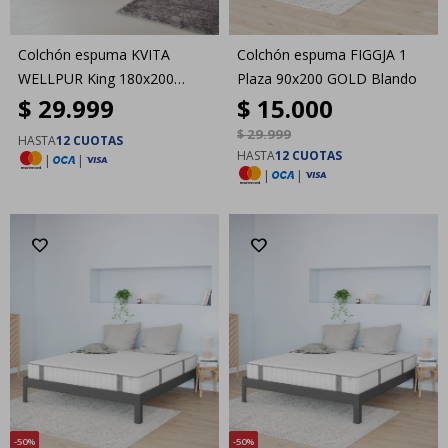
Colchón espuma KVITA
Colchón espuma FIGGJA 1
WELLPUR King 180x200
Plaza 90x200 GOLD Blando
$
29.999
$
15.000
GOLD Firme
$
29.999
HASTA
12 CUOTAS
HASTA
12 CUOTAS
|
|
|
|
50
50