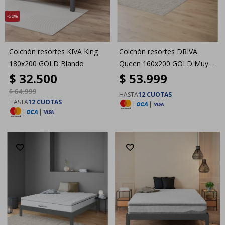
50
Colchón resortes KIVA King
Colchón resortes DRIVA
180x200 GOLD Blando
Queen 160x200 GOLD Muy
$
32.500
$
53.999
firme
$
64.999
HASTA
12 CUOTAS
HASTA
12 CUOTAS
|
|
|
|