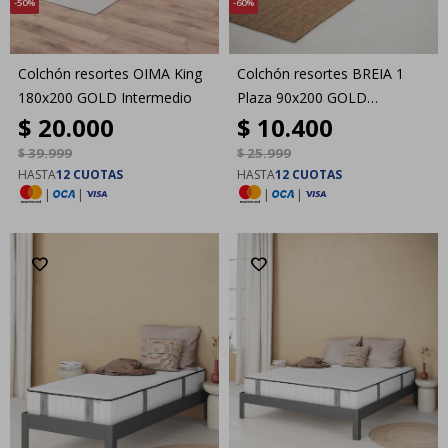
50
60
Colchón resortes OIMA King
Colchón resortes BREIA 1
180x200 GOLD Intermedio
Plaza 90x200 GOLD
$
20.000
$
10.400
Intermedio
$
39.999
$
25.999
HASTA
12 CUOTAS
HASTA
12 CUOTAS
|
|
|
|