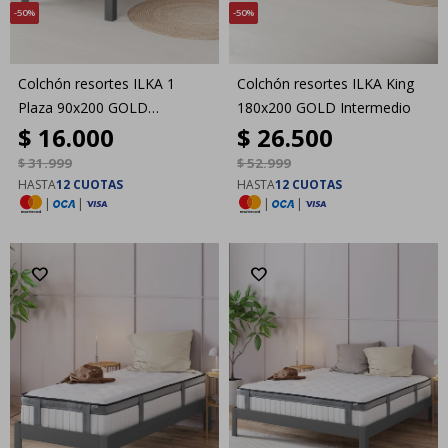
50
50
Colchón resortes ILKA 1
Colchón resortes ILKA King
Plaza 90x200 GOLD
180x200 GOLD Intermedio
$
16.000
$
26.500
Intermedio
$
31.999
$
52.999
HASTA
12 CUOTAS
HASTA
12 CUOTAS
|
|
|
|