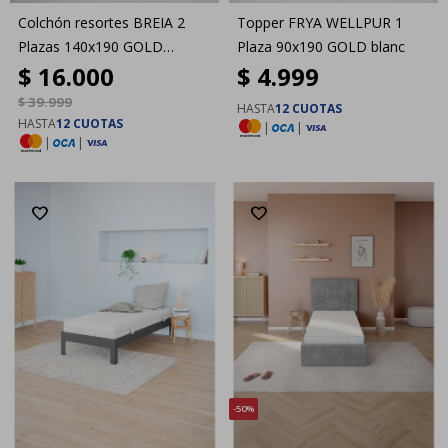
Colchón resortes BREIA 2
Topper FRYA WELLPUR 1
Plazas 140x190 GOLD
Plaza 90x190 GOLD blanc
$
16.000
$
4.999
Intermedio
$
39.999
HASTA
12 CUOTAS
HASTA
12 CUOTAS
|
|
|
|
50