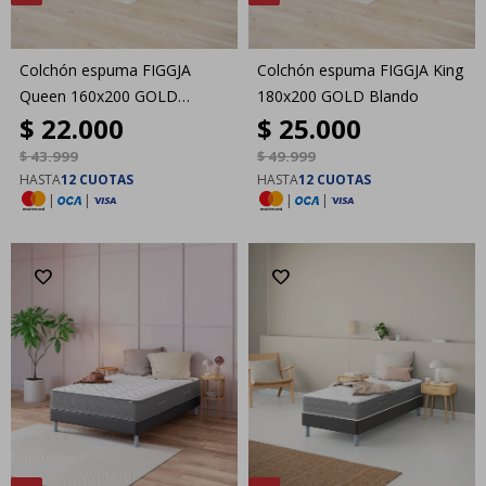
Colchón espuma FIGGJA
Colchón espuma FIGGJA King
Queen 160x200 GOLD
180x200 GOLD Blando
$
22.000
$
25.000
Blando
$
43.999
$
49.999
HASTA
12 CUOTAS
HASTA
12 CUOTAS
|
|
|
|