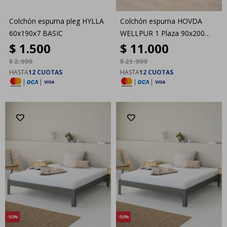
Colchón espuma pleg HYLLA
Colchón espuma HOVDA
60x190x7 BASIC
WELLPUR 1 Plaza 90x200
$
1.500
$
11.000
GOLD Firme
$
2.999
$
21.999
HASTA
12 CUOTAS
HASTA
12 CUOTAS
|
|
|
|
50
50