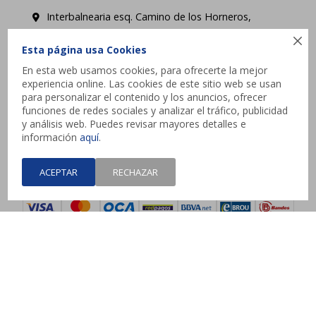
Interbalnearia esq. Camino de los Horneros,
Canelones

Esta página usa Cookies
contacto@jysk.uy
En esta web usamos cookies, para ofrecerte la mejor
experiencia online. Las cookies de este sitio web se usan
Lunes a Domingo de 10 a 21 hs - Pick up web 3 a
para personalizar el contenido y los anuncios, ofrecer
funciones de redes sociales y analizar el tráfico, publicidad
4 días hábiles.
y análisis web. Puedes revisar mayores detalles e
información
aquí
.




ACEPTAR
RECHAZAR