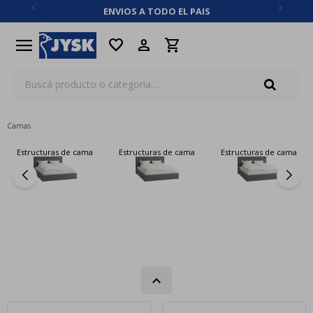
ENVIOS A TODO EL PAIS
close
menu
favorite
Camas
Estructuras de cama
Estructuras de cama
Estructuras de cama