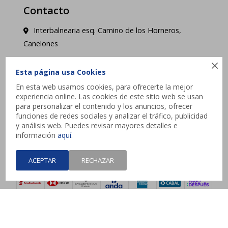
Contacto
Interbalnearia esq. Camino de los Horneros,
Canelones
contacto@jysk.uy

Esta página usa Cookies
Lunes a Domingo de 10 a 21 hs - Pick up web 3 a
En esta web usamos cookies, para ofrecerte la mejor
experiencia online. Las cookies de este sitio web se usan
4 días hábiles.
para personalizar el contenido y los anuncios, ofrecer
funciones de redes sociales y analizar el tráfico, publicidad




y análisis web. Puedes revisar mayores detalles e
información
aquí
.
ACEPTAR
RECHAZAR