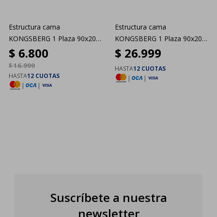
Estructura cama
Estructura cama
KONGSBERG 1 Plaza 90x200
KONGSBERG 1 Plaza 90x200
$
6.800
$
26.999
gris
beige
$
16.999
HASTA
12 CUOTAS
HASTA
12 CUOTAS
|
|
|
|
Suscríbete a nuestra
newsletter