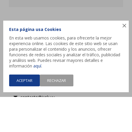
JYSK

Esta página usa Cookies
En esta web usamos cookies, para ofrecerte la mejor
Atencion al cliente
experiencia online. Las cookies de este sitio web se usan
para personalizar el contenido y los anuncios, ofrecer
funciones de redes sociales y analizar el tráfico, publicidad
y análisis web. Puedes revisar mayores detalles e
Contacto
información
aquí
.
Interbalnearia esq. Camino de los Horneros,
ACEPTAR
RECHAZAR
Canelones
contacto@jysk.uy
Lunes a Domingo de 10 a 21 hs - Pick up web 3 a
4 días hábiles.



