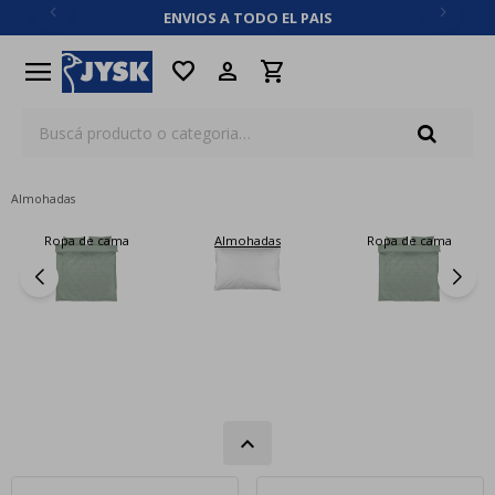
ENVIOS A TODO EL PAIS
close
menu
favorite
Almohadas
Ropa de cama
Almohadas
Ropa de cama